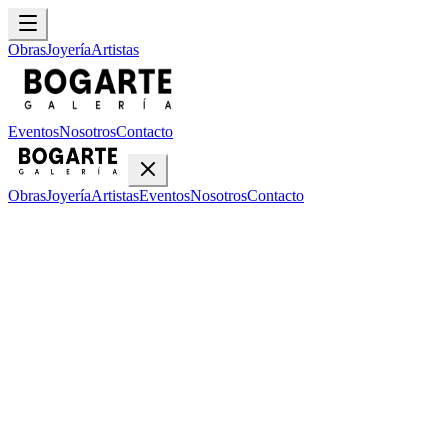
Obras
Joyería
Artistas
Eventos
Nosotros
Contacto
Obras
Joyería
Artistas
Eventos
Nosotros
Contacto
Inicio
Obras
Isidro Con Wong
Granito Rojo
Granito Rojo