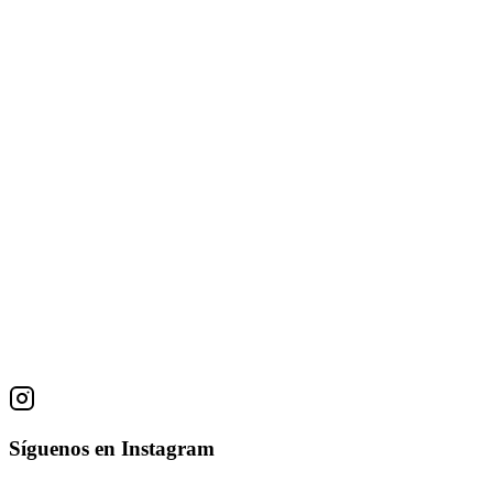
115 × 56 cm
Florero con Mangos
Isidro Con Wong
Serigrafía
55 × 69 cm
Esperando el Eclipse
Isidro Con Wong
Serigrafía
73 × 51 cm
Síguenos en Instagram