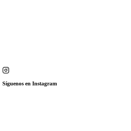
Olger Villegas
18
obras
Ver obras
Descubre Arte Único
Explora nuestra colección curada de obras de arte de artistas
excepcionales
Explorar Galería
Contáctanos
Síguenos en Instagram