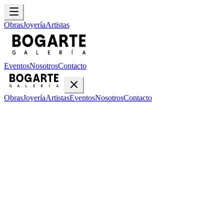
Obras
Joyería
Artistas
Eventos
Nosotros
Contacto
Obras
Joyería
Artistas
Eventos
Nosotros
Contacto
Potros
Hector Molne
• 1982
Ver Detalles
Explorar Galería
El mensaje
Vernol Gallardo
• 2026
Ver Detalles
Explorar Galería