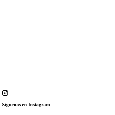
53 × 79 cm
Florero con Mangos
Isidro Con Wong
Serigrafía
55 × 69 cm
Esperando el Eclipse
Isidro Con Wong
Serigrafía
73 × 51 cm
Síguenos en Instagram