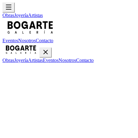
Obras
Joyería
Artistas
Eventos
Nosotros
Contacto
Obras
Joyería
Artistas
Eventos
Nosotros
Contacto
Inicio
Obras
Isidro Con Wong
El Africano
El Africano