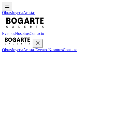
Obras
Joyería
Artistas
Eventos
Nosotros
Contacto
Obras
Joyería
Artistas
Eventos
Nosotros
Contacto
Inicio
Obras
R Vargas
R Vargas
•
2
obras disponibles