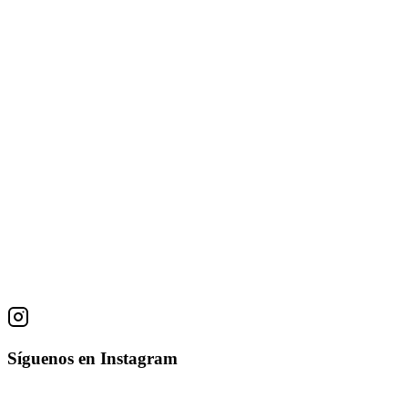
Obras
Cascada blanca
R Vargas
oleo sobre tela
30 × 38 cm
• 1987
La casa de pueblo
R Vargas
Técnica Desconocida
30 × 38 cm
Síguenos en Instagram