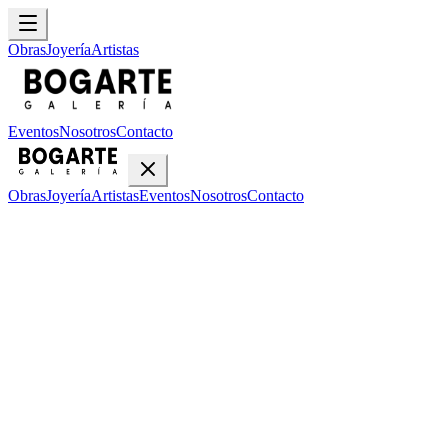
Obras
Joyería
Artistas
Eventos
Nosotros
Contacto
Obras
Joyería
Artistas
Eventos
Nosotros
Contacto
Inicio
Obras
Manuel Vargas
Manuel Vargas
•
2
obras disponibles