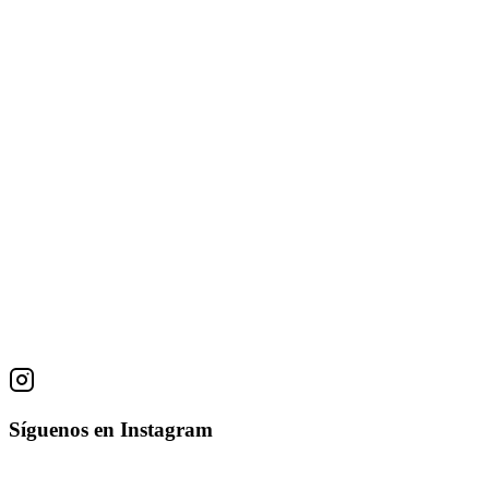
Obras
Abstracto 1
Manuel Vargas
Técnica Desconocida
22 × 57 × 13 cm
• 2010
Mira que bien
Manuel Vargas
Escultura en bronce
24.5 × 26 × 11 cm
• 2000
Síguenos en Instagram