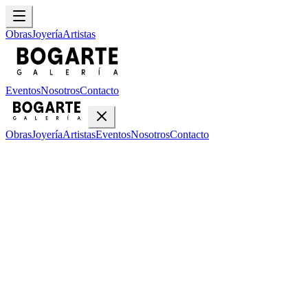
Obras
Joyería
Artistas
Eventos
Nosotros
Contacto
Obras
Joyería
Artistas
Eventos
Nosotros
Contacto
Inicio
Obras
Juan Manuel Hernández
Juan Manuel Hernández
•
2
obras disponibles