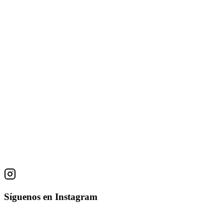
Obras
Bosque nuboso
Juan Manuel Hernández
Acrílico sobre tela
150 × 200 cm
Nimbostlva
Juan Manuel Hernández
Acrílico sobre tela
61 × 86 cm
Síguenos en Instagram