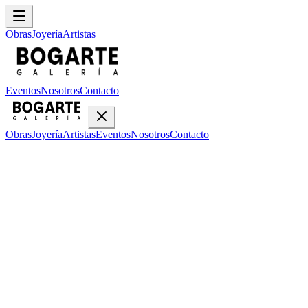
Obras
Joyería
Artistas
Eventos
Nosotros
Contacto
Obras
Joyería
Artistas
Eventos
Nosotros
Contacto
Inicio
Obras
Jorge Tamayo
Jorge Tamayo
•
4
obras disponibles