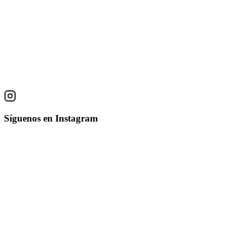
81 × 100 cm
Paisaje Rural
Jorge Tamayo
Acuarela sobre papel
36 × 49 cm
Síguenos en Instagram