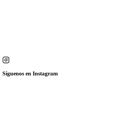
Obras
Vendedora
Glenda Hecksher
Escultura en bronce
13 × 14.5 × 18 cm
• 2000
Síguenos en Instagram