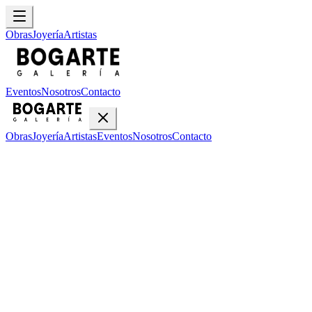
Obras
Joyería
Artistas
Eventos
Nosotros
Contacto
Obras
Joyería
Artistas
Eventos
Nosotros
Contacto
Inicio
Obras
Glenda Hecksher
Glenda Hecksher
•
1
obra disponible