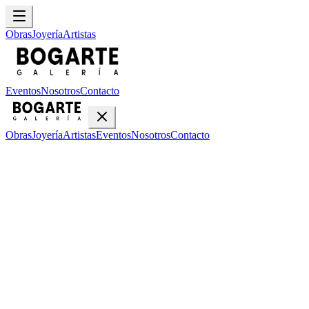
Obras
Joyería
Artistas
Eventos
Nosotros
Contacto
Obras
Joyería
Artistas
Eventos
Nosotros
Contacto
Inicio
Obras
Flora Zeledon
Flora Zeledon
•
1
obra disponible