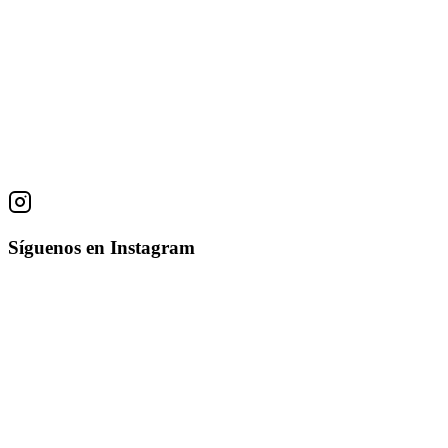
Obras
Mujer con Velo
Flora Zeledon
Técnica Desconocida
38 × 28 cm
Síguenos en Instagram