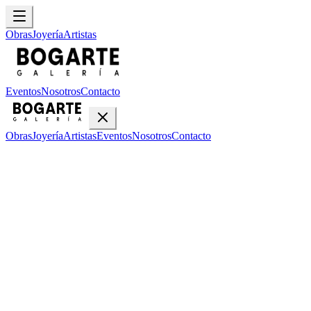
Obras
Joyería
Artistas
Eventos
Nosotros
Contacto
Obras
Joyería
Artistas
Eventos
Nosotros
Contacto
Inicio
Obras
Fernando Carballo
Mujer Desnudo