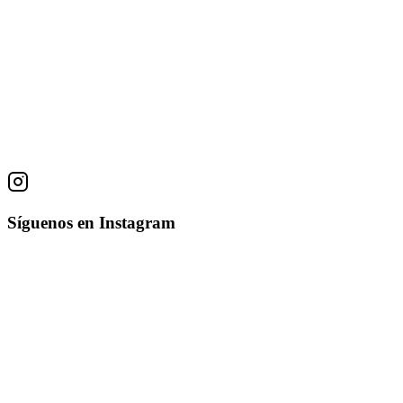
Obras
La Mujer
Fede Guevara
Técnica Desconocida
28 × 22 cm
Síguenos en Instagram