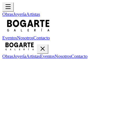
Obras
Joyería
Artistas
Eventos
Nosotros
Contacto
Obras
Joyería
Artistas
Eventos
Nosotros
Contacto
Inicio
Obras
Fede Guevara
Fede Guevara
•
1
obra disponible