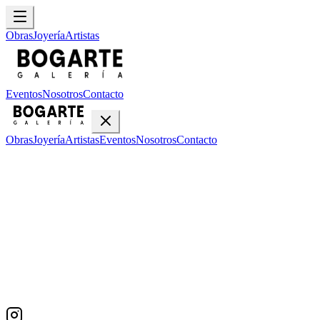
Obras
Joyería
Artistas
Eventos
Nosotros
Contacto
Obras
Joyería
Artistas
Eventos
Nosotros
Contacto
Inicio
Obras
Emilia Cersosimo
Emilia Cersosimo