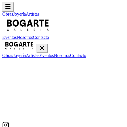
Obras
Joyería
Artistas
Eventos
Nosotros
Contacto
Obras
Joyería
Artistas
Eventos
Nosotros
Contacto
Inicio
Obras
Edgar Euseda
Edgar Euseda