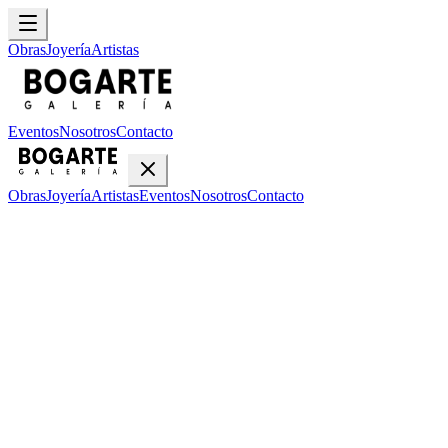
Obras
Joyería
Artistas
Eventos
Nosotros
Contacto
Obras
Joyería
Artistas
Eventos
Nosotros
Contacto
Inicio
Obras
Chino Porras
La Pila
La Pila