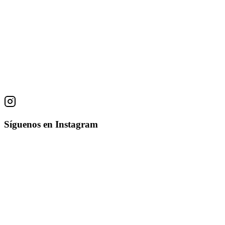
Obras
La llanura
chino Morales
oleo sobre tela
65 × 51 cm
• 1983
Síguenos en Instagram