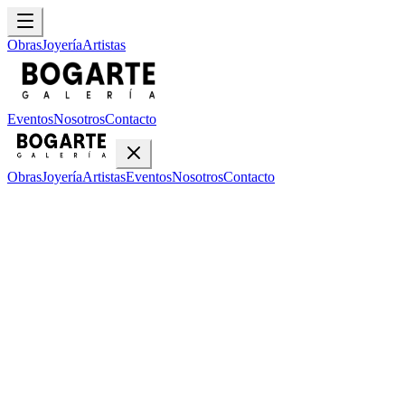
Obras
Joyería
Artistas
Eventos
Nosotros
Contacto
Obras
Joyería
Artistas
Eventos
Nosotros
Contacto
Inicio
Obras
chino Morales
chino Morales
•
1
obra disponible