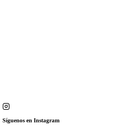
Obras
Los Señores
Augusto Crespin
Plumilla sobre papel
28 × 19 cm
• 1985
El Rostro
Augusto Crespin
Técnica Desconocida
55 × 38 cm
Síguenos en Instagram