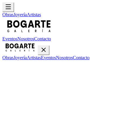
Obras
Joyería
Artistas
Eventos
Nosotros
Contacto
Obras
Joyería
Artistas
Eventos
Nosotros
Contacto
Inicio
Obras
Augusto Crespin
Augusto Crespin
•
2
obras disponibles