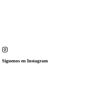
Obras
El Sol El Aire la Lluvia
Alfonso Peña
Serigrafía
50 × 65 cm
Síguenos en Instagram