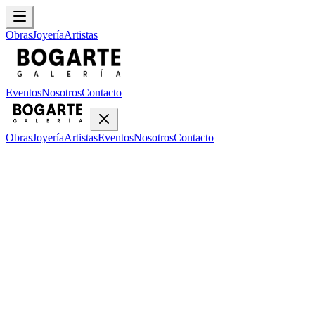
Obras
Joyería
Artistas
Eventos
Nosotros
Contacto
Obras
Joyería
Artistas
Eventos
Nosotros
Contacto
Inicio
Obras
Alfonso Peña
Alfonso Peña
•
1
obra disponible